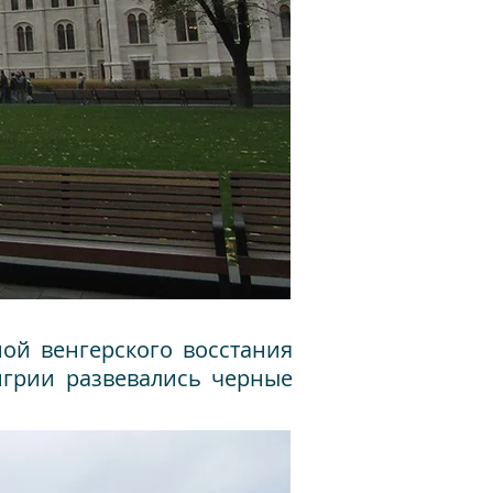
ной венгерского восстания
нгрии развевались черные