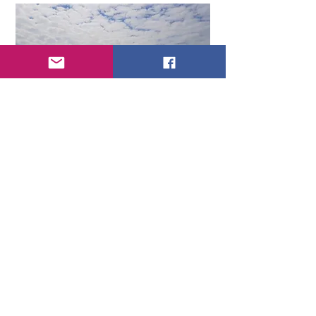
На берегах стало появляться всё
больше "цивилизации". Вот мы
проплываем мимо церкви, возле
которой расположился
туристический кемпинг.