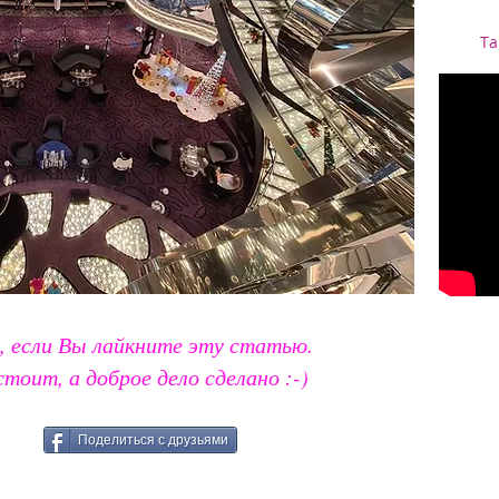
Та
, если Вы лайкните эту статью.
стоит, а доброе дело сделано :-)
Поделиться с друзьями