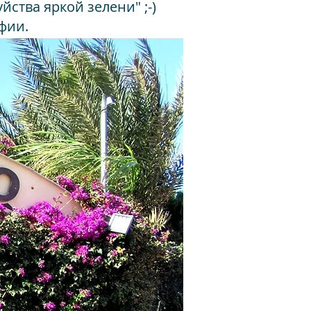
ства яркой зелени" ;-)
фии.