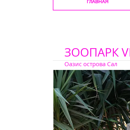
ГЛАВНАЯ
ЗООПАРК V
Оазис острова Сал