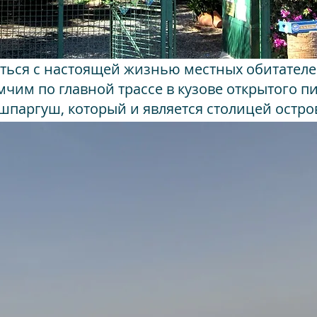
иться с настоящей жизнью местных обитател
 мчим по главной трассе в кузове открытого п
шпаргуш, который и является столицей остров