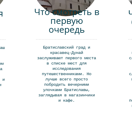
Что смотреть в
я
первую
очередь
Братиславский град и
аш
красавец-Дунай
заслуживают первого места
с
в списке мест для
ем
исследования
а
путешественниками. Но
с
лучше всего просто
 и
побродить вечерними
м
улочками Братиславы,
заглядывая в магазинчики
и кафе.
п