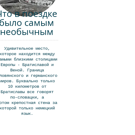
Что в поездке
было самым
необычным
Удивительное место,
которое находится между
амыми близкими столицами
Европы - Братиславой и
Веной. Граница
ловянского и германского
миров. Буквально только
10 километров от
Братиславы все говорят
по-словацки, а
отом крепостная стена за
которой только немецкий
язык.