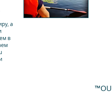
в
ру, а
и
ем в
аем
ш
и
™OUR