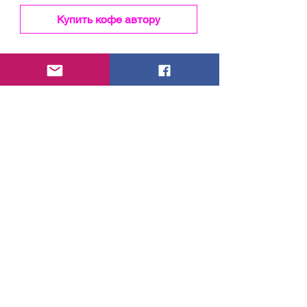
Купить кофе автору
Вы на сайте
тревел блогеров
Vitaly&Nataly
Мы путешествуем по миру, а свои
впечатления и приключения публикуем в
этом блоге. Приглашаем подписаться на
наш youtube, instagram и telegram