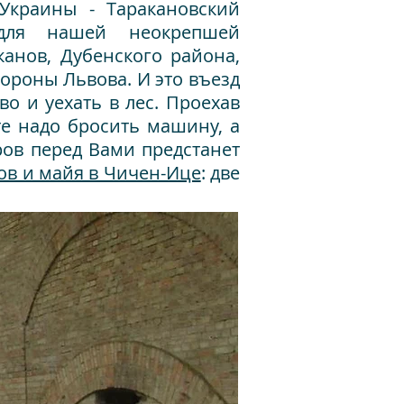
Украины - Таракановский
для нашей неокрепшей
канов, Дубенского района,
тороны Львова. И это въезд
о и уехать в лес. Проехав
те надо бросить машину, а
ров перед Вами предстанет
ков и майя в Чичен-Ице
: две