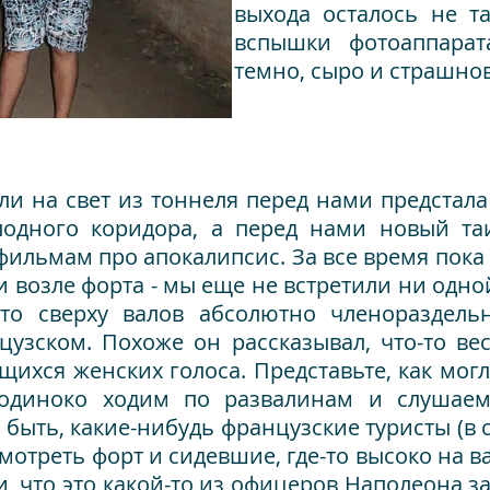
выхода осталось не та
вспышки фотоаппарат
темно, сыро и страшнов
ли на свет из тоннеля перед нами предстала
лодного коридора, а перед нами новый та
 фильмам про апокалипсис. За все время пок
яли возле форта - мы еще не встретили ни одн
-то сверху валов абсолютно членораздель
узском. Похоже он рассказывал, что-то вес
щихся женских голоса.
Представьте, как мог
 одиноко ходим по развалинам и слушае
и быть, какие-нибудь французские туристы (в 
мотреть форт и сидевшие, где-то высоко на в
и, что это какой-то из офицеров Наполеона з