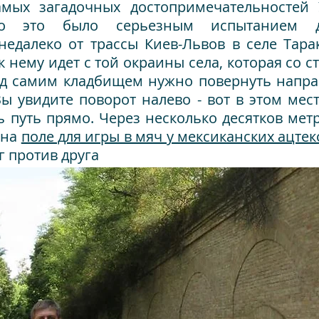
мых загадочных достопримечательностей 
что это было серьезным испытанием 
недалеко от трассы Киев-Львов в селе Тара
к нему идет с той окраины села, которая со с
д самим кладбищем нужно повернуть направ
 Вы увидите поворот налево - вот в этом мес
путь прямо. Через несколько десятков мет
 на
поле для игры в мяч у мексиканских ацте
г против друга