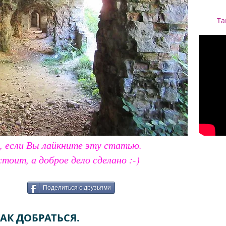
Та
, если Вы лайкните эту статью.
стоит, а доброе дело сделано :-)
Поделиться с друзьями
АК ДОБРАТЬСЯ.