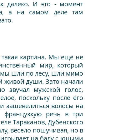
к далеко. И это - момент
а, а на самом деле там
ато.
 такая картина. Мы еще не
инственный мир, который
а мы шли по лесу, шли мимо
ой живой души. Зато начали
но звучал мужской голос,
елое, поскольку после его
ли зашевелиться волосы на
м французкую речь в три
селе Тараканов, Дубенского
алу, весело пошучивая, но в
аигрывает на балу с юными