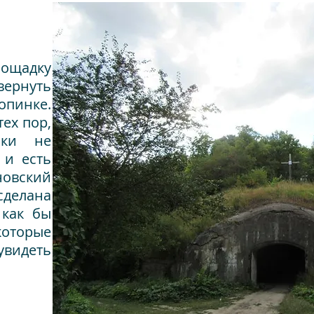
ощадку
ернуть
пинке.
ех пор,
нки не
 и есть
вский
сделана
 как бы
которые
увидеть