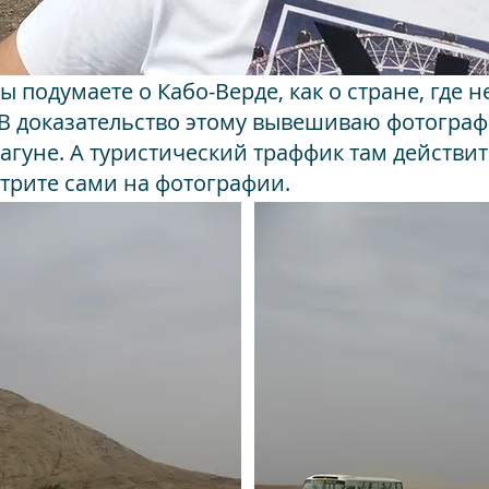
 подумаете о Кабо-Верде, как о стране, где 
 В доказательство этому вывешиваю фотограф
лагуне. А туристический траффик там действи
трите сами на фотографии.