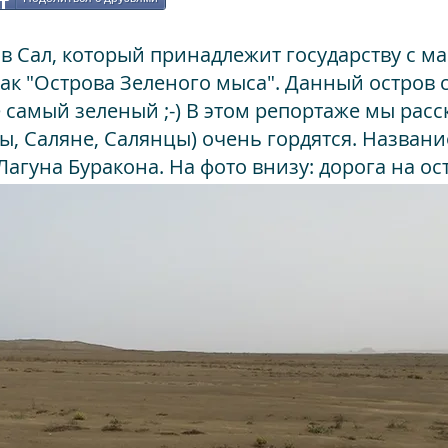
в Сал, который принадлежит государству с 
как "Острова Зеленого мыса". Данный остров
е самый зеленый ;-)
В этом репортаже мы расс
ы, Саляне, Салянцы) очень гордятся. Назван
агуна Буракона. На фото внизу: дорога на ос