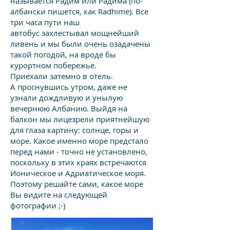
называется Радим или Радима (по-
албански пишется, как Radhime). Все
три часа пути наш
автобус захлестывал мощнейший
ливень и мы были очень озадачены
такой погодой, на вроде бы
курортном побережье.
Приехали затемно в отель.
А проснувшись утром, даже не
узнали дождливую и унылую
вечернюю Албанию. Выйдя на
балкон мы лицезрели приятнейшую
для глаза картину: солнце, горы и
море. Какое именно море предстало
перед нами - точно не установлено,
поскольку в этих краях встречаются
Ионическое и Адриатическое моря.
Поэтому решайте сами, какое море
Вы видите на следующей
фотографии ;-)